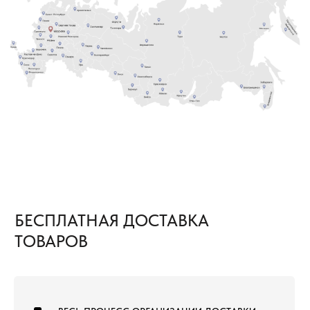
ПРЕДОСТАВИМ БЕСПЛАТНУЮ
ДОСТАВКУ ТОВАРОВ ПО РОССИИ
ЕСЛИ ОБЪЕМ ПОКУПКИ ТОВАРОВ
1
СОСТАВЛЯЕТ 500—999 М²
Расходы по доставке груза до ближайшего к вам
терминала Транспортной Компании в вашем
городе оплачиваем мы. Вам необходимо только
самостоятельно забрать груз
ЕСЛИ ОБЪЕМ ПОКУПКИ ТОВАРОВ
2
СОСТАВЛЯЕТ ОТ 1000 М² И БОЛЕЕ
В этом случае не только в ваш город, но и на
объект груз приедет за наш счёт. Вам остается
только получить от нас документы
для отслеживания груза и сообщить кто
встречает груз.
8 (800) 222-60-55