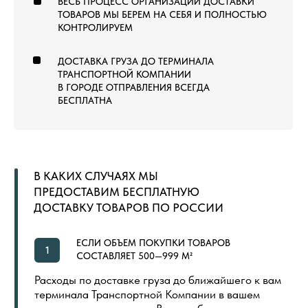
+7 (960) 452-52-54
info@pol-td.ru
ПН—СБ, 9:00—19:00
РАБОТАЕМ ПО ВСЕЙ
ПО МСК
ТЕРРИТОРИИ РОССИИ
ОТ КАЛИНИНГРАДА ДО
ВЛАДИВОСТОКА
ТОВАРЫ
КОММЕРЧЕСКИЙ КОВРОЛИН
КОВРОВАЯ ПЛИТКА
ВЫСТАВОЧНЫЙ КОВРОЛИН
МОДУЛЬНЫЙ ГАЗОН
ЛАНДШАФТНЫЙ ГАЗОН
СПОРТИВНЫЙ ГАЗОН
СПОРТИВНЫЙ ЛИНОЛЕУМ
NEW
СПОРТИВНЫЕ РЕЗИНОВЫЕ ПОКРЫТИЯ
ДОПОЛНИТЕЛЬНЫЕ МАТЕРИАЛЫ