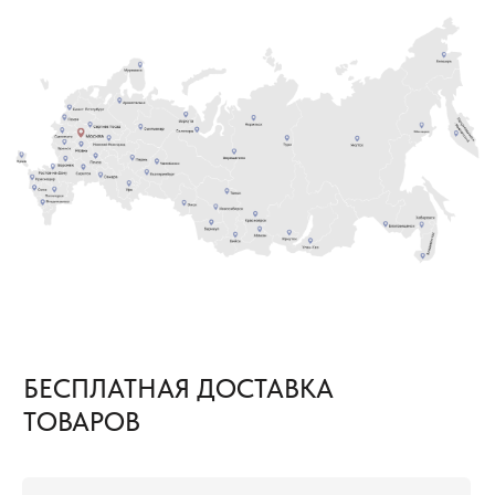
терминала Транспортной Компании в вашем
городе оплачиваем мы. Вам необходимо только
самостоятельно забрать груз
ЕСЛИ ОБЪЕМ ПОКУПКИ ТОВАРОВ
2
СОСТАВЛЯЕТ ОТ 1000 М² И БОЛЕЕ
В этом случае не только в ваш город, но и на
объект груз приедет за наш счёт. Вам остается
только получить от нас документы
для отслеживания груза и сообщить кто
встречает груз.
8 (800) 222-60-55
+7 (960) 452-52-54
info@pol-td.ru
ПН—СБ, 9:00—19:00
РАБОТАЕМ ПО ВСЕЙ
ПО МСК
ТЕРРИТОРИИ РОССИИ