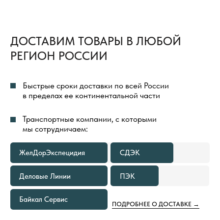
БЕСПЛАТНАЯ ДОСТАВКА
ТОВАРОВ
ВЕСЬ ПРОЦЕСС ОРГАНИЗАЦИИ ДОСТАВКИ
ТОВАРОВ МЫ БЕРЕМ НА СЕБЯ И ПОЛНОСТЬЮ
КОНТРОЛИРУЕМ
ДОСТАВКА ГРУЗА ДО ТЕРМИНАЛА
ТРАНСПОРТНОЙ КОМПАНИИ
В ГОРОДЕ ОТПРАВЛЕНИЯ ВСЕГДА
БЕСПЛАТНА
В КАКИХ СЛУЧАЯХ МЫ
ПРЕДОСТАВИМ БЕСПЛАТНУЮ
ДОСТАВКУ ТОВАРОВ ПО РОССИИ
ЕСЛИ ОБЪЕМ ПОКУПКИ ТОВАРОВ
1
СОСТАВЛЯЕТ 500—999 М²
Расходы по доставке груза до ближайшего к вам