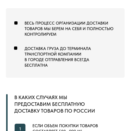
ПН—СБ, 9:00—19:00
РАБОТАЕМ ПО ВСЕЙ
ПО МСК
ТЕРРИТОРИИ РОССИИ
ОТ КАЛИНИНГРАДА ДО
ВЛАДИВОСТОКА
ТОВАРЫ
КОММЕРЧЕСКИЙ КОВРОЛИН
КОВРОВАЯ ПЛИТКА
ВЫСТАВОЧНЫЙ КОВРОЛИН
МОДУЛЬНЫЙ ГАЗОН
ЛАНДШАФТНЫЙ ГАЗОН
СПОРТИВНЫЙ ГАЗОН
СПОРТИВНЫЙ ЛИНОЛЕУМ
NEW
СПОРТИВНЫЕ РЕЗИНОВЫЕ ПОКРЫТИЯ
ДОПОЛНИТЕЛЬНЫЕ МАТЕРИАЛЫ
LVT (ПВХ) ПЛИТКА
NEW