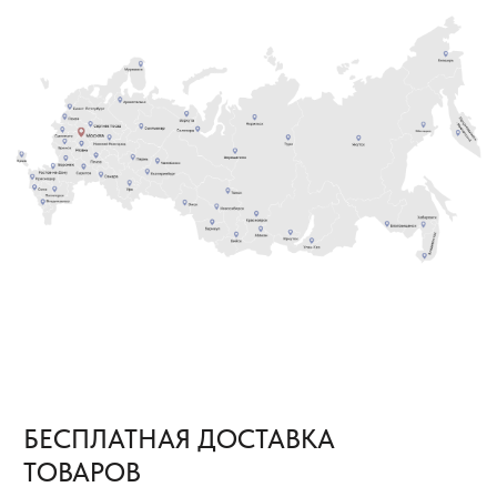
СОСТАВЛЯЕТ 500—999 М²
Расходы по доставке груза до ближайшего к вам
терминала Транспортной Компании в вашем
городе оплачиваем мы. Вам необходимо только
самостоятельно забрать груз
ЕСЛИ ОБЪЕМ ПОКУПКИ ТОВАРОВ
2
СОСТАВЛЯЕТ ОТ 1000 М² И БОЛЕЕ
В этом случае не только в ваш город, но и на
объект груз приедет за наш счёт. Вам остается
только получить от нас документы
для отслеживания груза и сообщить кто
встречает груз.
8 (800) 222-60-55
+7 (960) 452-52-54
info@pol-td.ru