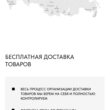
8 (800) 222-60-55
+7 (960) 452-52-54
info@pol-td.ru
ПН—СБ, 9:00—19:00
РАБОТАЕМ ПО ВСЕЙ
ПО МСК
ТЕРРИТОРИИ РОССИИ
ОТ КАЛИНИНГРАДА ДО
ВЛАДИВОСТОКА
ТОВАРЫ
КОММЕРЧЕСКИЙ КОВРОЛИН
КОВРОВАЯ ПЛИТКА
ВЫСТАВОЧНЫЙ КОВРОЛИН
МОДУЛЬНЫЙ ГАЗОН