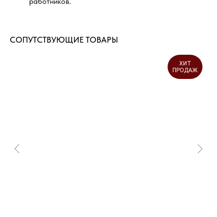
работников.
СОПУТСТВУЮЩИЕ ТОВАРЫ
ХИТ
ПРОДАЖ
ДОСТАВИМ ТОВАРЫ В ЛЮБОЙ
РЕГИОН РОССИИ
Быстрые сроки доставки по всей России
в пределах ее континентальной части
Транспортные компании, с которыми
мы сотрудничаем:
ЖелДорЭкспецидия
СДЭК
Деловые Линии
ПЭК
Байкал Сервис
ПОДРОБНЕЕ О ДОСТАВКЕ →