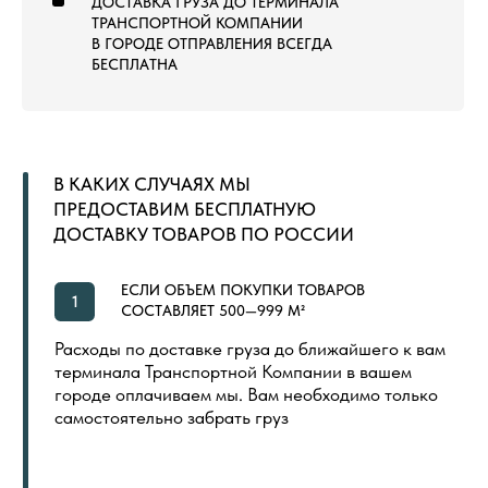
ЛАНДШАФТНЫЙ ГАЗОН
СПОРТИВНЫЙ ГАЗОН
СПОРТИВНЫЙ ЛИНОЛЕУМ
NEW
СПОРТИВНЫЕ РЕЗИНОВЫЕ ПОКРЫТИЯ
ДОПОЛНИТЕЛЬНЫЕ МАТЕРИАЛЫ
LVT (ПВХ) ПЛИТКА
NEW
ПОКУПАТЕЛЯМ
ГЛАВНАЯ
ОБЩИЙ КАТАЛОГ
ОПЛАТА И ДОСТАВКА
СЕРТИФИКАТЫ
РАСПРОДАЖА
КОНТАКТЫ
ИНДИВИДУАЛЬНАЯ ПЕЧАТЬ
СКОРО