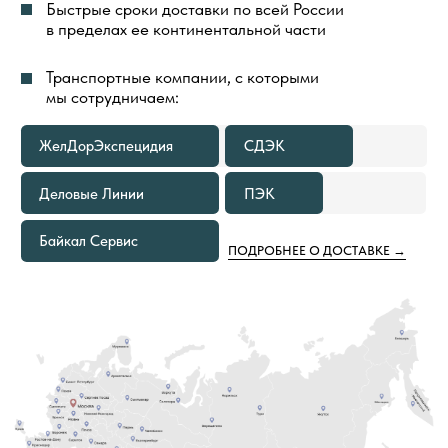
ДОСТАВКА ГРУЗА ДО ТЕРМИНАЛА
ТРАНСПОРТНОЙ КОМПАНИИ
В ГОРОДЕ ОТПРАВЛЕНИЯ ВСЕГДА
БЕСПЛАТНА
В КАКИХ СЛУЧАЯХ МЫ
ПРЕДОСТАВИМ БЕСПЛАТНУЮ
ДОСТАВКУ ТОВАРОВ ПО РОССИИ
ЕСЛИ ОБЪЕМ ПОКУПКИ ТОВАРОВ
1
СОСТАВЛЯЕТ 500—999 М²
Расходы по доставке груза до ближайшего к вам
терминала Транспортной Компании в вашем
городе оплачиваем мы. Вам необходимо только
самостоятельно забрать груз
ЕСЛИ ОБЪЕМ ПОКУПКИ ТОВАРОВ
2
СОСТАВЛЯЕТ ОТ 1000 М² И БОЛЕЕ
В этом случае не только в ваш город, но и на
объект груз приедет за наш счёт. Вам остается
только получить от нас документы
для отслеживания груза и сообщить кто
встречает груз.