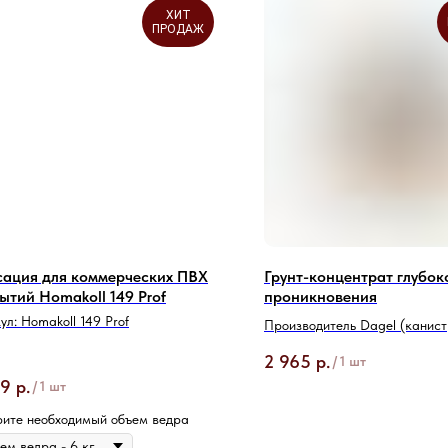
ХИТ
ПРОДАЖ
ация для коммерческих ПВХ
Грунт-концентрат глубок
ытий Homakoll 149 Prof
проникновения
ул:
Homakoll 149 Prof
Производитель Dagel (канистр
2 965
р.
/
1 шт
59
р.
/
1 шт
ите необходимый объем ведра