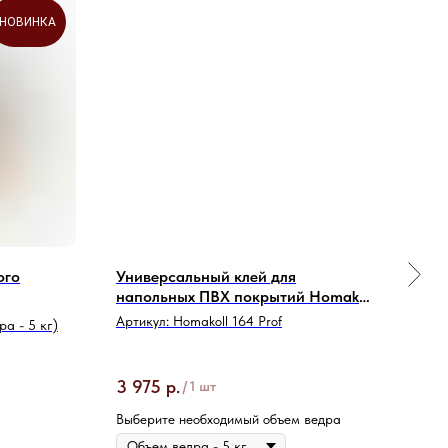
НОВИНКА
ого
Универсальный клей для
Клей
напольных ПВХ покрытий Homakoll
напо
164 Prof
кг
Артикул:
Homakoll 164 Prof
Арти
а - 5 кг)
Объе
3 975
р.
6 4
/
1 шт
Выберите необходимый объем ведра