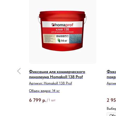
травы
Фиксация для коммерческого
Фикс
линолеума Homakoll 138 Prof
покр
Артикул:
Homakoll 138 Prof
Артик
Объем ведра: 14 кг
6 799
р.
2 9
/
1 шт
Выбер