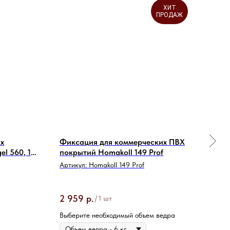
ХИТ
ПРОДАЖ
х
Фиксация для коммерческих ПВХ
Фик
l 560, 10
покрытий Homakoll 149 Prof
лино
Артикул:
Homakoll 149 Prof
Арти
Объе
2 959
р.
6 7
/
1 шт
Выберите необходимый объем ведра