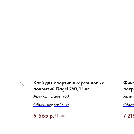
ХИТ
ПРОДАЖ
мерческих
Клей для спортивных резиновых
Фикс
покрытий Dagel 760, 14 кг
покр
Артикул:
Dagel 760
Артик
Объем ведра: 14 кг
Объем
9 565
р.
7 21
/
1 шт