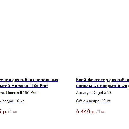
ация для гибких напольных
Клей-фиксатор для гибки
ытий Homakoll 186 Prof
напольных покрытий Dage
кг
ул:
Homakoll 186 Prof
Артикул:
Dagel 560
 ведра: 10 кг
Объем ведра: 10 кг
9
р.
6 440
р.
/
1 шт
/
1 шт