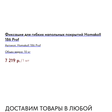
в пределах ее континентальной части
Транспортные компании, с которыми
мы сотрудничаем:
ЖелДорЭкспецидия
СДЭК
Деловые Линии
ПЭК
Фиксация для гибких напольных покрытий Homakoll
Кл
186 Prof
Байкал Сервис
Арт
ПОДРОБНЕЕ О ДОСТАВКЕ →
Артикул:
Homakoll 186 Prof
Объ
Объем ведра: 10 кг
7 
7 219
р.
/
1 шт