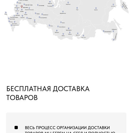
самостоятельно забрать груз
ЕСЛИ ОБЪЕМ ПОКУПКИ ТОВАРОВ
2
СОСТАВЛЯЕТ ОТ 1000 М² И БОЛЕЕ
В этом случае не только в ваш город, но и на
объект груз приедет за наш счёт. Вам остается
только получить от нас документы
для отслеживания груза и сообщить кто
встречает груз.
8 (800) 222-60-55
+7 (960) 452-52-54
info@pol-td.ru
ПН—СБ, 9:00—19:00
РАБОТАЕМ ПО ВСЕЙ
ПО МСК
ТЕРРИТОРИИ РОССИИ
ОТ КАЛИНИНГРАДА ДО
ВЛАДИВОСТОКА