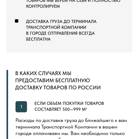
ТОВАРЫ
КОММЕРЧЕСКИЙ КОВРОЛИН
КОВРОВАЯ ПЛИТКА
ВЫСТАВОЧНЫЙ КОВРОЛИН
МОДУЛЬНЫЙ ГАЗОН
ЛАНДШАФТНЫЙ ГАЗОН
СПОРТИВНЫЙ ГАЗОН
СПОРТИВНЫЙ ЛИНОЛЕУМ
NEW
СПОРТИВНЫЕ РЕЗИНОВЫЕ ПОКРЫТИЯ
ДОПОЛНИТЕЛЬНЫЕ МАТЕРИАЛЫ
LVT (ПВХ) ПЛИТКА
NEW
ПОКУПАТЕЛЯМ
ГЛАВНАЯ
ОБЩИЙ КАТАЛОГ