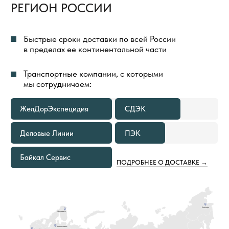
БЕСПЛАТНАЯ ДОСТАВКА
ТОВАРОВ
ВЕСЬ ПРОЦЕСС ОРГАНИЗАЦИИ ДОСТАВКИ
ТОВАРОВ МЫ БЕРЕМ НА СЕБЯ И ПОЛНОСТЬЮ
КОНТРОЛИРУЕМ
ДОСТАВКА ГРУЗА ДО ТЕРМИНАЛА
ТРАНСПОРТНОЙ КОМПАНИИ
В ГОРОДЕ ОТПРАВЛЕНИЯ ВСЕГДА
БЕСПЛАТНА
В КАКИХ СЛУЧАЯХ МЫ
ПРЕДОСТАВИМ БЕСПЛАТНУЮ
ДОСТАВКУ ТОВАРОВ ПО РОССИИ
ЕСЛИ ОБЪЕМ ПОКУПКИ ТОВАРОВ
1
СОСТАВЛЯЕТ 500—999 М²
Расходы по доставке груза до ближайшего к вам
терминала Транспортной Компании в вашем
городе оплачиваем мы. Вам необходимо только