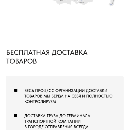
Расходы по доставке груза до ближайшего к вам
терминала Транспортной Компании в вашем
городе оплачиваем мы. Вам необходимо только
самостоятельно забрать груз
ЕСЛИ ОБЪЕМ ПОКУПКИ ТОВАРОВ
2
СОСТАВЛЯЕТ ОТ 1000 М² И БОЛЕЕ
В этом случае не только в ваш город, но и на
объект груз приедет за наш счёт. Вам остается
только получить от нас документы
для отслеживания груза и сообщить кто
встречает груз.
8 (800) 222-60-55
+7 (960) 452-52-54
info@pol-td.ru
ПН—СБ, 9:00—19:00
РАБОТАЕМ ПО ВСЕЙ