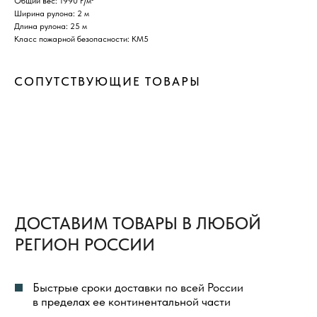
Общий вес: 1990 г/м²
Ширина рулона: 2 м
Быстрые сроки доставки по всей России
Длина рулона: 25 м
в пределах ее континентальной части
Класс пожарной безопасности: КМ5
Транспортные компании, с которыми
мы сотрудничаем:
СОПУТСТВУЮЩИЕ ТОВАРЫ
ЖелДорЭкспецидия
СДЭК
Деловые Линии
ПЭК
Байкал Сервис
ПОДРОБНЕЕ О ДОСТАВКЕ →