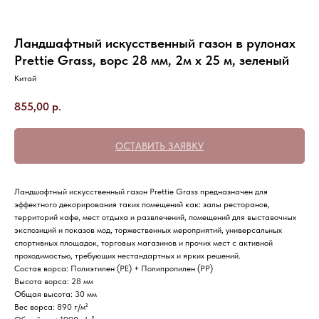
Ландшафтный искусственный газон в рулонах
Prettie Grass, ворс 28 мм, 2м х 25 м, зеленый
Китай
855,00
р.
ОСТАВИТЬ ЗАЯВКУ
Ландшафтный искусственный газон Prettie Grass предназначен для
эффектного декорирования таких помещений как: залы ресторанов,
территорий кафе, мест отдыха и развлечений, помещений для выставочных
экспозиций и показов мод, торжественных мероприятий, универсальных
спортивных площадок, торговых магазинов и прочих мест с активной
проходимостью, требующих нестандартных и ярких решений.
Состав ворса: Полиэтилен (PE) + Полипропилен (PP)
Высота ворса: 28 мм
Общая высота: 30 мм
ДОСТАВИМ ТОВАРЫ В ЛЮБОЙ
Вес ворса: 890 г/м²
РЕГИОН РОССИИ