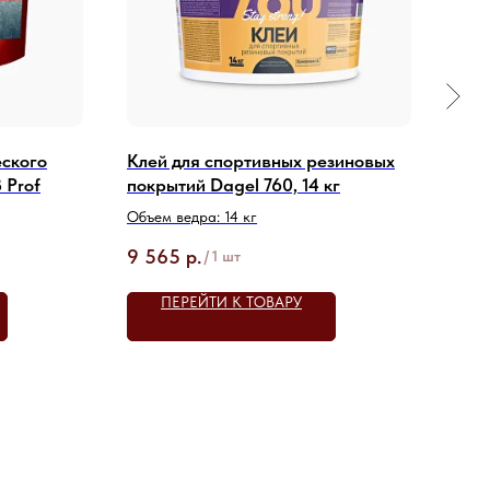
ского
Клей для спортивных резиновых
Кле
 Prof
покрытий Dagel 760, 14 кг
ком
550,
Объем ведра: 14 кг
Объе
9 565
р.
6 7
/
1 шт
ПЕРЕЙТИ К ТОВАРУ