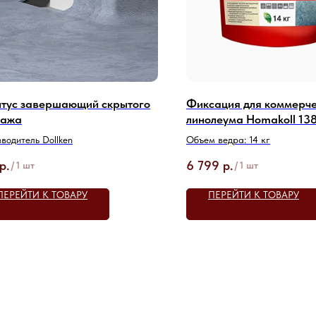
тус завершающий скрытого
Фиксация для коммерче
тажа
линолеума Homakoll 138
водитель Dollken
Объем ведра: 14 кг
р.
6 799
р.
/
1 шт
/
1 шт
ПЕРЕЙТИ К ТОВАРУ
ПЕРЕЙТИ К ТОВАРУ