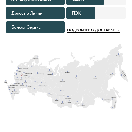
ДОСТАВКУ ТОВАРОВ ПО РОССИИ
ЕСЛИ ОБЪЕМ ПОКУПКИ ТОВАРОВ
1
СОСТАВЛЯЕТ 500—999 М²
Расходы по доставке груза до ближайшего к вам
терминала Транспортной Компании в вашем
городе оплачиваем мы. Вам необходимо только
самостоятельно забрать груз
ЕСЛИ ОБЪЕМ ПОКУПКИ ТОВАРОВ
2
СОСТАВЛЯЕТ ОТ 1000 М² И БОЛЕЕ
В этом случае не только в ваш город, но и на
объект груз приедет за наш счёт. Вам остается
только получить от нас документы
для отслеживания груза и сообщить кто
встречает груз.
8 (800) 222-60-55