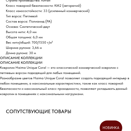
Страна производства: Китай
Класс пожарной безопасности: КМ2 (негорючий)
Класс износостойкости: 33 (усиленный коммерческий)
Тип ворса: Петлевой
Состав ворса: Полиамид (PA)
Основа: Синтетический джут
Высота нити: 4,0 мм
Общая толщина: 6,0 мм
Вес нити/общий: 700/1550 г/м²
Ширина рулона: 3,66 м
Длина рулона: 30 м
ОПИСАНИЕ КОЛЛЕКЦИИ
ОПИСАНИЕ КОЛЛЕКЦИИ
Ковролин Haima Unique Coral — это классический коммерческий ковролин с
петлевым ворсом подходящий для любых помещений.
Разнообразие цветов Haima Unique Coral позволяет создать подходящий интерьер в
любом помещении, а максимальные характеристики, такие как класс пожарной
безопасности и максимальный класс проходимости, позволяют укладывать данный
ковролин в помещениях с максимальными нагрузками.
СОПУТСТВУЮЩИЕ ТОВАРЫ
НОВИНКА