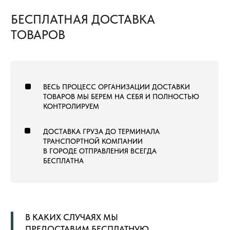
+7 (960) 452-52-54
info@pol-td.ru
ПН—СБ, 9:00—19:00
РАБОТАЕМ ПО ВСЕЙ
ПО МСК
ТЕРРИТОРИИ РОССИИ
ОТ КАЛИНИНГРАДА ДО
ВЛАДИВОСТОКА
ТОВАРЫ
КОММЕРЧЕСКИЙ КОВРОЛИН
КОВРОВАЯ ПЛИТКА
ВЫСТАВОЧНЫЙ КОВРОЛИН
МОДУЛЬНЫЙ ГАЗОН
ЛАНДШАФТНЫЙ ГАЗОН
СПОРТИВНЫЙ ГАЗОН
СПОРТИВНЫЙ ЛИНОЛЕУМ
NEW
СПОРТИВНЫЕ РЕЗИНОВЫЕ ПОКРЫТИЯ
ДОПОЛНИТЕЛЬНЫЕ МАТЕРИАЛЫ