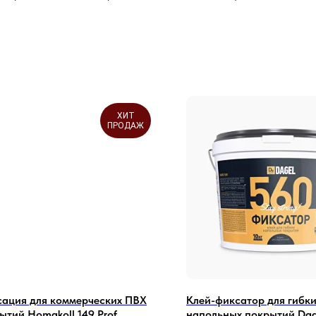
ХИТ
ПРОДАЖ
ация для коммерческих ПВХ
Клей-фиксатор для гибки
ытий Homakoll 149 Prof
напольных покрытий Dage