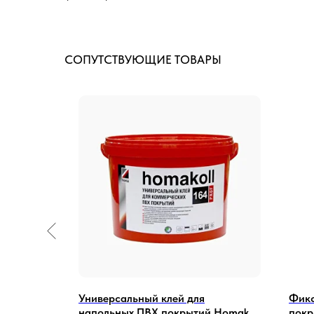
СОПУТСТВУЮЩИЕ ТОВАРЫ
иновых
Универсальный клей для
Фикс
напольных ПВХ покрытий Homakoll
покр