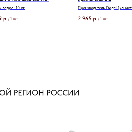
 ведра: 10 кг
Производитель Dagel (канистр
9
р.
2 965
р.
/
1 шт
/
1 шт
ОЙ РЕГИОН РОССИИ