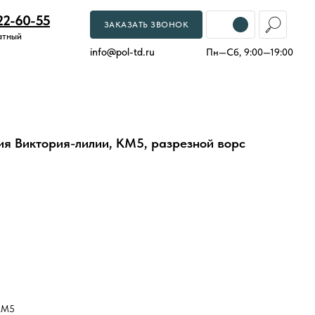
22-60-55
ЗАКАЗАТЬ ЗВОНОК
атный
info
@
pol-td.ru
Пн—Сб, 9:00—19:00
ия Виктория-лилии, КМ5, разрезной ворс
КМ5