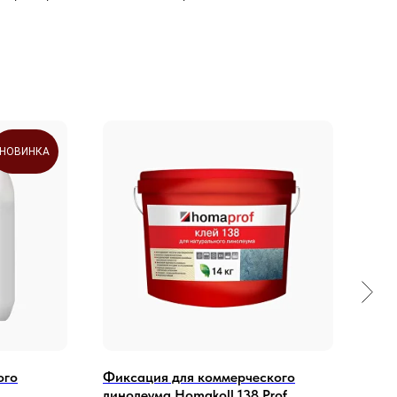
НОВИНКА
ого
Фиксация для коммерческого
Пли
линолеума Homakoll 138 Prof
мон