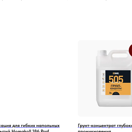
ация для гибких напольных
Грунт-концентрат глубок
ытий Homakoll 186 Prof
проникновения