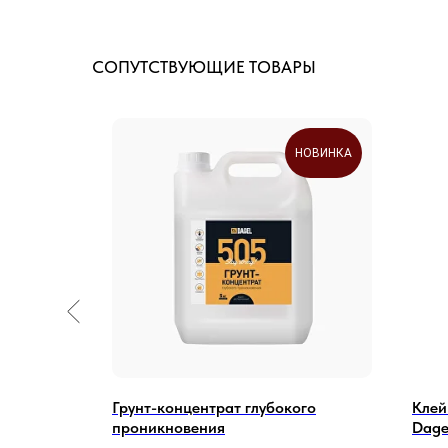
СОПУТСТВУЮЩИЕ ТОВАРЫ
НОВИНКА
польных
Грунт-концентрат глубокого
Клей
of
проникновения
Dagel