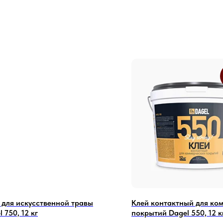
 для искусственной травы
Клей контактный для ко
 750, 12 кг
покрытий Dagel 550, 12 к