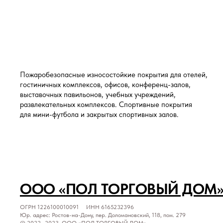
Пожаробезопасные износостойкие покрытия для отелей,
гостиничных комплексов, офисов, конференц-залов,
выставочных павильонов, учебных учреждений,
развлекательных комплексов. Спортивные покрытия
для мини-футбола и закрытых спортивных залов.
ООО «ПОЛ ТОРГОВЫЙ ДОМ
ОГРН 1226100010091 ИНН 6165232396
Юр. адрес: Ростов-на-Дону, пер. Доломановский, 118, пом. 279
© 2022—2023, ООО «ПОЛ ТОРГОВЫЙ ДОМ»