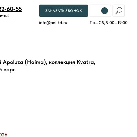
22-60-55
ЗАКАЗАТЬ ЗВОНОК
атный
info
@
pol-td.ru
Пн—Сб, 9:00—19:00
Apoluza (Haima), коллекция Kvatra,
й ворс
026