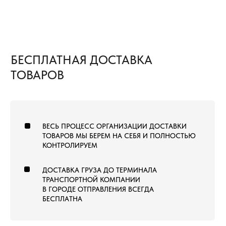
8 (800) 222-60-55
+7 (960) 452-52-54
info@pol-td.ru
ПН—СБ, 9:00—19:00
РАБОТАЕМ ПО ВСЕЙ
ПО МСК
ТЕРРИТОРИИ РОССИИ
ОТ КАЛИНИНГРАДА ДО
ВЛАДИВОСТОКА
ТОВАРЫ
КОММЕРЧЕСКИЙ КОВРОЛИН
КОВРОВАЯ ПЛИТКА
ВЫСТАВОЧНЫЙ КОВРОЛИН
МОДУЛЬНЫЙ ГАЗОН
ЛАНДШАФТНЫЙ ГАЗОН
СПОРТИВНЫЙ ГАЗОН
СПОРТИВНЫЙ ЛИНОЛЕУМ
NEW