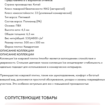
Представлена в 8 вариантах оттенков
Страна производства: Китай
Класс пожарной безопасности: КМ2 (негорючий)
Класс износостойкости: 33 (усиленный коммерческий)
Тип ворса: Петлевой
Состав ворса: Полиамид (РА)
Основа: ПВХ
Высота нити: 4,5 мм
Общая толщина: 6,5 мм
Вес нити/общий: 530/4800 г/м²
Размер плитки: 500 мм х 500 мм
Форма плитки: Квадратная
ОПИСАНИЕ КОЛЛЕКЦИИ
ОПИСАНИЕ КОЛЛЕКЦИИ
Коллекция Ice ковровой плитки Innovflor является воплощением спокойствия и
уверенности. Стильная цветовая гамма коллекции Ice олицетворяет стабильность и
идеально подходит для использования в коммерческих интерьерах.
Преимущества ковровой плитки, такие как шумоподавление, комфорт и богатый
внешний вид, дополняются простотой обслуживания, укладки и замены повреждённых
участков. Это особенно актуально для зон с повышенной проходимостью
СОПУТСТВУЮЩИЕ ТОВАРЫ