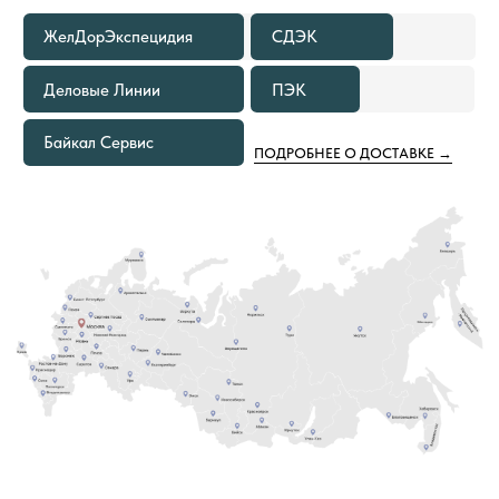
В КАКИХ СЛУЧАЯХ МЫ
ПРЕДОСТАВИМ БЕСПЛАТНУЮ
ДОСТАВКУ ТОВАРОВ ПО РОССИИ
ЕСЛИ ОБЪЕМ ПОКУПКИ ТОВАРОВ
1
СОСТАВЛЯЕТ 500—999 М²
Расходы по доставке груза до ближайшего к вам
терминала Транспортной Компании в вашем
городе оплачиваем мы. Вам необходимо только
самостоятельно забрать груз
ЕСЛИ ОБЪЕМ ПОКУПКИ ТОВАРОВ
2
СОСТАВЛЯЕТ ОТ 1000 М² И БОЛЕЕ
В этом случае не только в ваш город, но и на
объект груз приедет за наш счёт. Вам остается
только получить от нас документы
для отслеживания груза и сообщить кто
встречает груз.