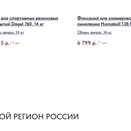
 для спортивных резиновых
Фиксация для коммерчес
ытий Dagel 760, 14 кг
линолеума Homakoll 138 
 ведра: 14 кг
Объем ведра: 14 кг
65
р.
6 799
р.
/
1 шт
/
1 шт
ОЙ РЕГИОН РОССИИ