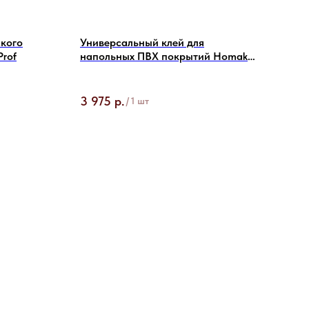
кого
Универсальный клей для
Фик
Prof
напольных ПВХ покрытий Homakoll
покр
164 Prof
Объе
3 975
р.
7 2
/
1 шт