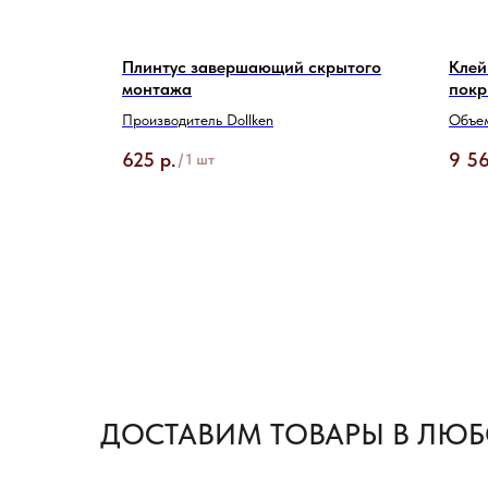
ого
Плинтус завершающий скрытого
Клей
монтажа
покр
а - 5 кг)
Производитель Dollken
Объем
625
р.
9 5
/
1 шт
ДОСТАВИМ ТОВАРЫ В ЛЮБ