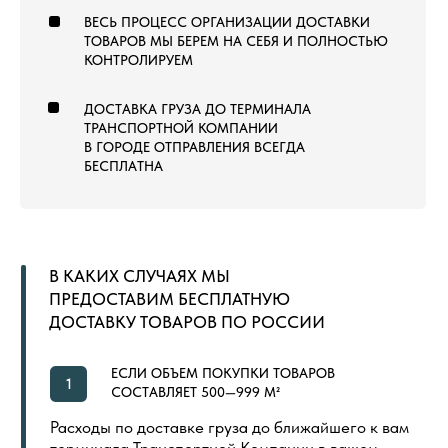
8 (800) 222-60-55
+7 (960) 452-52-54
info@pol-td.ru
ПН—СБ, 9:00—19:00
РАБОТАЕМ ПО ВСЕЙ
ПО МСК
ТЕРРИТОРИИ РОССИИ
ОТ КАЛИНИНГРАДА ДО
ВЛАДИВОСТОКА
ТОВАРЫ
КОММЕРЧЕСКИЙ КОВРОЛИН
КОВРОВАЯ ПЛИТКА
ВЫСТАВОЧНЫЙ КОВРОЛИН
МОДУЛЬНЫЙ ГАЗОН
ЛАНДШАФТНЫЙ ГАЗОН
СПОРТИВНЫЙ ГАЗОН
СПОРТИВНЫЙ ЛИНОЛЕУМ
NEW
СПОРТИВНЫЕ РЕЗИНОВЫЕ ПОКРЫТИЯ