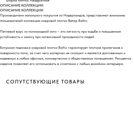
Форма плитки: Квадратная
ОПИСАНИЕ КОЛЛЕКЦИИ
ОПИСАНИЕ КОЛЛЕКЦИИ
Производители напольного покрытия из Нидерландов, представляют вниманию
пользователей коллекцию ковровой плитки Betap Baltic.
ДОСТАВИМ ТОВАРЫ В ЛЮБОЙ
РЕГИОН РОССИИ
Петлевой ворс из полиамидной нити – это мягкость при ходьбе и повышенная
устойчивость к износу при интенсивной проходимости людей.
Быстрые сроки доставки по всей России
Битумная подложка ковровой плитки Baltic гарантирует плотное прилегание к
в пределах ее континентальной части
поверхности пола, за счет чего материал не скользит и является долговечным и
надежным в любых офисных, коммерческих и общественных помещениях. Расцветка
Транспортные компании, с которыми
мы сотрудничаем:
изделия позволяет его использовать в сочетании с любым дизайном интерьера.
ЖелДорЭкспецидия
СДЭК
СОПУТСТВУЮЩИЕ ТОВАРЫ
Деловые Линии
ПЭК
Байкал Сервис
ПОДРОБНЕЕ О ДОСТАВКЕ →