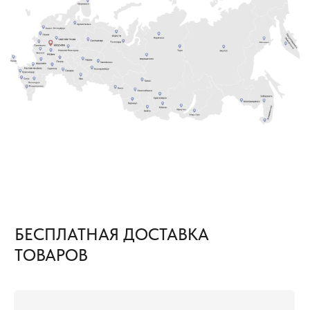
В КАКИХ СЛУЧАЯХ МЫ
ПРЕДОСТАВИМ БЕСПЛАТНУЮ
ДОСТАВКУ ТОВАРОВ ПО РОССИИ
ЕСЛИ ОБЪЕМ ПОКУПКИ ТОВАРОВ
1
СОСТАВЛЯЕТ 500—999 М²
Расходы по доставке груза до ближайшего к вам
терминала Транспортной Компании в вашем
городе оплачиваем мы. Вам необходимо только
самостоятельно забрать груз
ЕСЛИ ОБЪЕМ ПОКУПКИ ТОВАРОВ
2
СОСТАВЛЯЕТ ОТ 1000 М² И БОЛЕЕ
В этом случае не только в ваш город, но и на
объект груз приедет за наш счёт. Вам остается
только получить от нас документы
для отслеживания груза и сообщить кто
встречает груз.