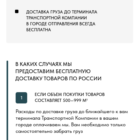
МОДУЛЬНЫЙ ГАЗОН
ЛАНДШАФТНЫЙ ГАЗОН
СПОРТИВНЫЙ ГАЗОН
СПОРТИВНЫЙ ЛИНОЛЕУМ
NEW
СПОРТИВНЫЕ РЕЗИНОВЫЕ ПОКРЫТИЯ
ДОПОЛНИТЕЛЬНЫЕ МАТЕРИАЛЫ
LVT (ПВХ) ПЛИТКА
NEW
ПОКУПАТЕЛЯМ
ГЛАВНАЯ
ОБЩИЙ КАТАЛОГ
ОПЛАТА И ДОСТАВКА
СЕРТИФИКАТЫ
РАСПРОДАЖА
КОНТАКТЫ
ИНДИВИДУАЛЬНАЯ ПЕЧАТЬ
СКОРО