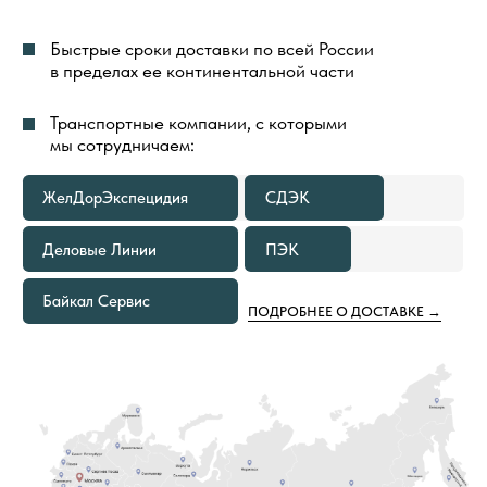
ДОСТАВКА ГРУЗА ДО ТЕРМИНАЛА
ТРАНСПОРТНОЙ КОМПАНИИ
В ГОРОДЕ ОТПРАВЛЕНИЯ ВСЕГДА
БЕСПЛАТНА
В КАКИХ СЛУЧАЯХ МЫ
ПРЕДОСТАВИМ БЕСПЛАТНУЮ
ДОСТАВКУ ТОВАРОВ ПО РОССИИ
ЕСЛИ ОБЪЕМ ПОКУПКИ ТОВАРОВ
1
СОСТАВЛЯЕТ 500—999 М²
Расходы по доставке груза до ближайшего к вам
терминала Транспортной Компании в вашем
городе оплачиваем мы. Вам необходимо только
самостоятельно забрать груз
ЕСЛИ ОБЪЕМ ПОКУПКИ ТОВАРОВ
2
СОСТАВЛЯЕТ ОТ 1000 М² И БОЛЕЕ
В этом случае не только в ваш город, но и на
объект груз приедет за наш счёт. Вам остается
только получить от нас документы
для отслеживания груза и сообщить кто