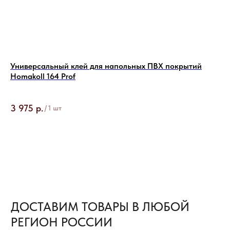
Байкал Сервис
ПОДРОБНЕЕ О ДОСТАВКЕ →
38
Универсальный клей для напольных ПВХ покрытий
Фи
Homakoll 164 Prof
18
Объ
3 975
р.
7 
/
1 шт
БЕСПЛАТНАЯ ДОСТАВКА
ТОВАРОВ
ВЕСЬ ПРОЦЕСС ОРГАНИЗАЦИИ ДОСТАВКИ
ТОВАРОВ МЫ БЕРЕМ НА СЕБЯ И ПОЛНОСТЬЮ
КОНТРОЛИРУЕМ