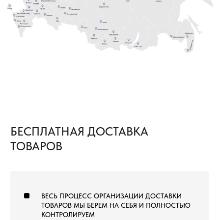
встречает груз.
8 (800) 222-60-55
+7 (960) 452-52-54
info@pol-td.ru
ПН—СБ, 9:00—19:00
РАБОТАЕМ ПО ВСЕЙ
ПО МСК
ТЕРРИТОРИИ РОССИИ
ОТ КАЛИНИНГРАДА ДО
ВЛАДИВОСТОКА
ТОВАРЫ
КОММЕРЧЕСКИЙ КОВРОЛИН
КОВРОВАЯ ПЛИТКА
ВЫСТАВОЧНЫЙ КОВРОЛИН