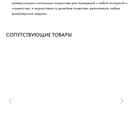
универсальным напольным покрытием для помещений с любой нагрузкой и
сложностью, а вариативность дизайнов позволяет реализовать любые
дизайнерские задумки.
СОПУТСТВУЮЩИЕ ТОВАРЫ
ДОСТАВИМ ТОВАРЫ В ЛЮБОЙ
РЕГИОН РОССИИ
Быстрые сроки доставки по всей России
в пределах ее континентальной части
Транспортные компании, с которыми
мы сотрудничаем:
ЖелДорЭкспецидия
СДЭК
Деловые Линии
ПЭК