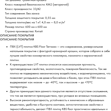
Класс пожарной безопасности: КМ2 (негорючий)
Класс проходимости: 33/42
Тип соединения: Без замка
Толщина защитного покрытия: 0,55 мм
Толщина плитки/вес на 1 м²: 4,0 мм — 8,0 кг/м²
Размер плитки: 600 мм х 600 мм
Страна производства: Китай
ОПИСАНИЕ ПОКРЫТИЯ
ОПИСАНИЕ ПОКРЫТИЯ
ПВХ (LVT) плитка КBS Floor Terrazzo — это современное, универсальное
напольное покрытие с фактурой мраморной крошки, которое собрало в себе
лучшие свойства коммерческого линолеума, ламината и керамической
плитки.
К преимуществам LVT плитки относятся максимальная прочность,
противоударные свойства, экологичность, пожарная безопасность. Так же
плитка не подвержена механическому воздействию, и водонепроницаема, что
позволяет укладывать ее даже в бассейнах и банях, при этом ПВХ плитка
выдерживает как низкие — до -40°С, так и высокие — до +70°С
температуры.
Другим преимуществом данного покрытия является отсутствие скольжения,
что так же является преимуществом, при укладке во влажных помещениях.
Высокая ремонтопригодность, устойчивость к химическим и абразивным
веществам, удобство и быстрота монтажа, антистатические свойства и
термостабильность, делают ПВХ плитку KBS floor практически идеальным и