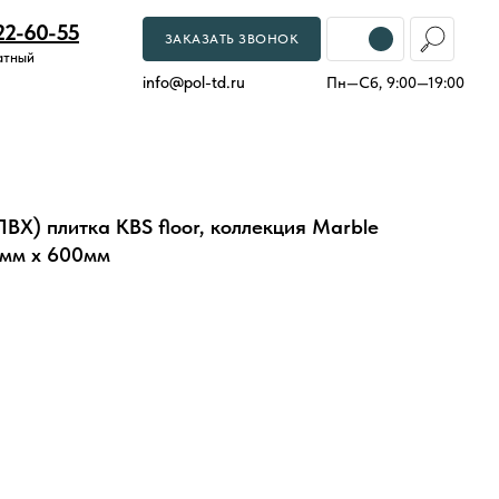
22-60-55
ЗАКАЗАТЬ ЗВОНОК
атный
info
@
pol-td.ru
Пн—Сб, 9:00—19:00
ВХ) плитка KBS floor, коллекция Marble
0мм х 600мм