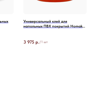
льных
Универсальный клей для
напольных ПВХ покрытий Homakoll
164 Prof
3 975
р.
/
1 шт