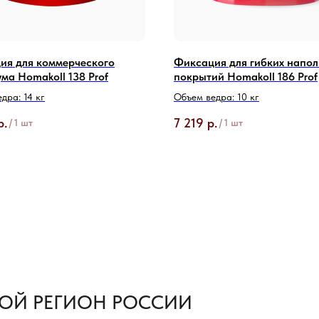
ия для коммерческого
Фиксация для гибких напо
ма Homakoll 138 Prof
покрытий Homakoll 186 Prof
дра: 14 кг
Объем ведра: 10 кг
р.
7 219
р.
/
1 шт
/
1 шт
ОЙ РЕГИОН РОССИИ