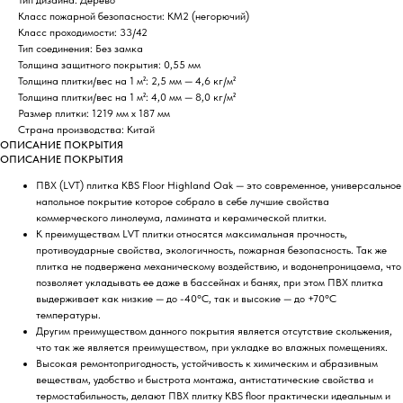
Класс пожарной безопасности: КМ2 (негорючий)
Класс проходимости: 33/42
Тип соединения: Без замка
Толщина защитного покрытия: 0,55 мм
Толщина плитки/вес на 1 м²: 2,5 мм — 4,6 кг/м²
Толщина плитки/вес на 1 м²: 4,0 мм — 8,0 кг/м²
Размер плитки: 1219 мм х 187 мм
Страна производства: Китай
ОПИСАНИЕ ПОКРЫТИЯ
ОПИСАНИЕ ПОКРЫТИЯ
ПВХ (LVT) плитка КBS Floor Highland Oak — это современное, универсальное
напольное покрытие которое собрало в себе лучшие свойства
коммерческого линолеума, ламината и керамической плитки.
К преимуществам LVT плитки относятся максимальная прочность,
противоударные свойства, экологичность, пожарная безопасность. Так же
плитка не подвержена механическому воздействию, и водонепроницаема, что
позволяет укладывать ее даже в бассейнах и банях, при этом ПВХ плитка
выдерживает как низкие — до -40°С, так и высокие — до +70°С
температуры.
Другим преимуществом данного покрытия является отсутствие скольжения,
что так же является преимуществом, при укладке во влажных помещениях.
Высокая ремонтопригодность, устойчивость к химическим и абразивным
веществам, удобство и быстрота монтажа, антистатические свойства и
термостабильность, делают ПВХ плитку KBS floor практически идеальным и