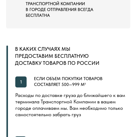
ЛАНДШАФТНЫЙ ГАЗОН
СПОРТИВНЫЙ ГАЗОН
СПОРТИВНЫЙ ЛИНОЛЕУМ
NEW
СПОРТИВНЫЕ РЕЗИНОВЫЕ ПОКРЫТИЯ
ДОПОЛНИТЕЛЬНЫЕ МАТЕРИАЛЫ
LVT (ПВХ) ПЛИТКА
NEW
ПОКУПАТЕЛЯМ
ГЛАВНАЯ
ОБЩИЙ КАТАЛОГ
ОПЛАТА И ДОСТАВКА
СЕРТИФИКАТЫ
РАСПРОДАЖА
КОНТАКТЫ
ИНДИВИДУАЛЬНАЯ ПЕЧАТЬ
СКОРО