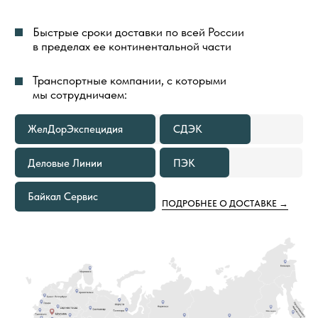
ТРАНСПОРТНОЙ КОМПАНИИ
В ГОРОДЕ ОТПРАВЛЕНИЯ ВСЕГДА
БЕСПЛАТНА
В КАКИХ СЛУЧАЯХ МЫ
ПРЕДОСТАВИМ БЕСПЛАТНУЮ
ДОСТАВКУ ТОВАРОВ ПО РОССИИ
ЕСЛИ ОБЪЕМ ПОКУПКИ ТОВАРОВ
1
СОСТАВЛЯЕТ 500—999 М²
Расходы по доставке груза до ближайшего к вам
терминала Транспортной Компании в вашем
городе оплачиваем мы. Вам необходимо только
самостоятельно забрать груз
ЕСЛИ ОБЪЕМ ПОКУПКИ ТОВАРОВ
2
СОСТАВЛЯЕТ ОТ 1000 М² И БОЛЕЕ
В этом случае не только в ваш город, но и на
объект груз приедет за наш счёт. Вам остается
только получить от нас документы
для отслеживания груза и сообщить кто
встречает груз.