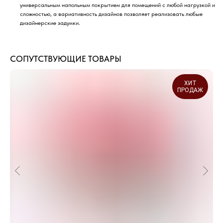
универсальным напольным покрытием для помещений с любой нагрузкой и
сложностью, а вариативность дизайнов позволяет реализовать любые
дизайнерские задумки.
СОПУТСТВУЮЩИЕ ТОВАРЫ
ХИТ
ПРОДАЖ
ДОСТАВИМ ТОВАРЫ В ЛЮБОЙ
РЕГИОН РОССИИ
Быстрые сроки доставки по всей России
в пределах ее континентальной части
Транспортные компании, с которыми
мы сотрудничаем:
ЖелДорЭкспецидия
СДЭК
Деловые Линии
ПЭК