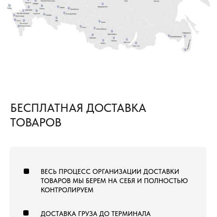
8 (800) 222-60-55
+7 (960) 452-52-54
info@pol-td.ru
ПН—СБ, 9:00—19:00
РАБОТАЕМ ПО ВСЕЙ
ПО МСК
ТЕРРИТОРИИ РОССИИ
ОТ КАЛИНИНГРАДА ДО
ВЛАДИВОСТОКА
ТОВАРЫ
КОММЕРЧЕСКИЙ КОВРОЛИН
КОВРОВАЯ ПЛИТКА
ВЫСТАВОЧНЫЙ КОВРОЛИН
МОДУЛЬНЫЙ ГАЗОН