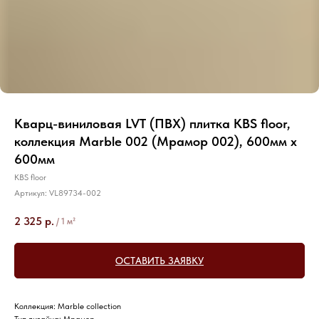
Кварц-виниловая LVT (ПВХ) плитка KBS floor,
коллекция Marble 002 (Мрамор 002), 600мм х
600мм
KBS floor
Артикул:
VL89734-002
2 325
р.
/
1 м²
ОСТАВИТЬ ЗАЯВКУ
Коллекция: Marble collection
Тип дизайна: Мрамор