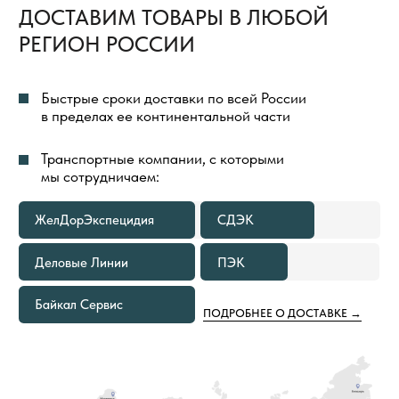
ВЕСЬ ПРОЦЕСС ОРГАНИЗАЦИИ ДОСТАВКИ
ТОВАРОВ МЫ БЕРЕМ НА СЕБЯ И ПОЛНОСТЬЮ
КОНТРОЛИРУЕМ
ДОСТАВКА ГРУЗА ДО ТЕРМИНАЛА
ТРАНСПОРТНОЙ КОМПАНИИ
В ГОРОДЕ ОТПРАВЛЕНИЯ ВСЕГДА
БЕСПЛАТНА
В КАКИХ СЛУЧАЯХ МЫ
ПРЕДОСТАВИМ БЕСПЛАТНУЮ
ДОСТАВКУ ТОВАРОВ ПО РОССИИ
ЕСЛИ ОБЪЕМ ПОКУПКИ ТОВАРОВ
1
СОСТАВЛЯЕТ 500—999 М²
Расходы по доставке груза до ближайшего к вам
терминала Транспортной Компании в вашем
городе оплачиваем мы. Вам необходимо только
самостоятельно забрать груз
ЕСЛИ ОБЪЕМ ПОКУПКИ ТОВАРОВ
2
СОСТАВЛЯЕТ ОТ 1000 М² И БОЛЕЕ
В этом случае не только в ваш город, но и на