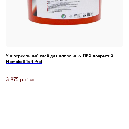
Деловые Линии
ПЭК
Байкал Сервис
ПОДРОБНЕЕ О ДОСТАВКЕ →
Универсальный клей для напольных ПВХ покрытий
Фи
Homakoll 164 Prof
Pr
Объ
3 975
р.
6 
/
1 шт
БЕСПЛАТНАЯ ДОСТАВКА
ТОВАРОВ