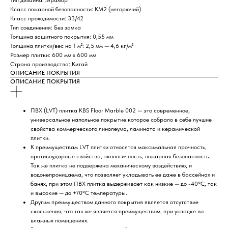
Класс пожарной безопасности: КМ2 (негорючий)
Класс проходимости: 33/42
Тип соединения: Без замка
Толщина защитного покрытия: 0,55 мм
Толщина плитки/вес на 1 м²: 2,5 мм — 4,6 кг/м²
Размер плитки: 600 мм х 600 мм
Страна производства: Китай
ОПИСАНИЕ ПОКРЫТИЯ
ОПИСАНИЕ ПОКРЫТИЯ
ПВХ (LVT) плитка КBS Floor Marble 002 — это современное,
универсальное напольное покрытие которое собрало в себе лучшие
свойства коммерческого линолеума, ламината и керамической
плитки.
К преимуществам LVT плитки относятся максимальная прочность,
противоударные свойства, экологичность, пожарная безопасность.
Так же плитка не подвержена механическому воздействию, и
водонепроницаема, что позволяет укладывать ее даже в бассейнах и
банях, при этом ПВХ плитка выдерживает как низкие — до -40°С, так
и высокие — до +70°С температуры.
Другим преимуществом данного покрытия является отсутствие
скольжения, что так же является преимуществом, при укладке во
влажных помещениях.