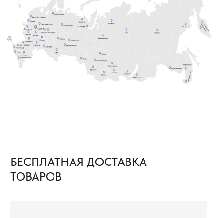
объект груз приедет за наш счёт. Вам остается
только получить от нас документы
для отслеживания груза и сообщить кто
встречает груз.
8 (800) 222-60-55
+7 (960) 452-52-54
info@pol-td.ru
ПН—СБ, 9:00—19:00
РАБОТАЕМ ПО ВСЕЙ
ПО МСК
ТЕРРИТОРИИ РОССИИ
ОТ КАЛИНИНГРАДА ДО
ВЛАДИВОСТОКА
ТОВАРЫ
КОММЕРЧЕСКИЙ КОВРОЛИН