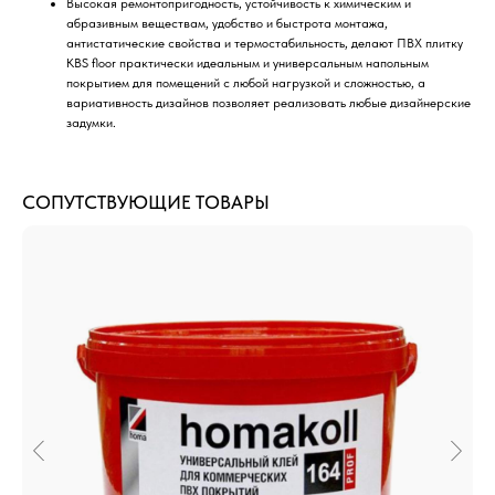
Высокая ремонтопригодность, устойчивость к химическим и
абразивным веществам, удобство и быстрота монтажа,
антистатические свойства и термостабильность, делают ПВХ плитку
KBS floor практически идеальным и универсальным напольным
покрытием для помещений с любой нагрузкой и сложностью, а
вариативность дизайнов позволяет реализовать любые дизайнерские
задумки.
СОПУТСТВУЮЩИЕ ТОВАРЫ
ДОСТАВИМ ТОВАРЫ В ЛЮБОЙ
РЕГИОН РОССИИ
Быстрые сроки доставки по всей России
в пределах ее континентальной части
Транспортные компании, с которыми
мы сотрудничаем:
ЖелДорЭкспецидия
СДЭК