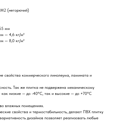
КМ2 (негорючий)
55 мм
мм — 4,6 кг/м²
мм — 8,0 кг/м²
шие свойства коммерческого линолеума, ламината и
сность. Так же плитка не подвержена механическому
 как низкие — до -40°С, так и высокие — до +70°С
 во влажных помещениях.
ческие свойства и термостабильность, делают ПВХ плитку
 вариативность дизайнов позволяет реализовать любые