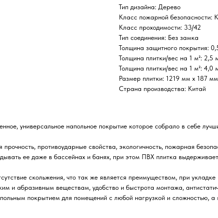
Тип дизайна: Дерево
Класс пожарной безопасности: 
Класс проходимости: 33/42
Тип соединения: Без замка
Толщина защитного покрытия: 0,
Толщина плитки/вес на 1 м²: 2,5 
Толщина плитки/вес на 1 м²: 4,0 
Размер плитки: 1219 мм х 187 мм
Страна производства: Китай
менное, универсальное напольное покрытие которое собрало в себе луч
 прочность, противоударные свойства, экологичность, пожарная безопа
адывать ее даже в бассейнах и банях, при этом ПВХ плитка выдерживает
сутствие скольжения, что так же является преимуществом, при укладке
ким и абразивным веществам, удобство и быстрота монтажа, антистати
апольным покрытием для помещений с любой нагрузкой и сложностью, а