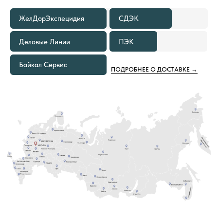
Расходы по доставке груза до ближайшего к вам
терминала Транспортной Компании в вашем
городе оплачиваем мы. Вам необходимо только
самостоятельно забрать груз
ЕСЛИ ОБЪЕМ ПОКУПКИ ТОВАРОВ
2
СОСТАВЛЯЕТ ОТ 1000 М² И БОЛЕЕ
В этом случае не только в ваш город, но и на
объект груз приедет за наш счёт. Вам остается
только получить от нас документы
для отслеживания груза и сообщить кто
встречает груз.
8 (800) 222-60-55
+7 (960) 452-52-54
info@pol-td.ru