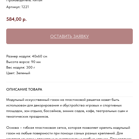
Производитель: Китай
Артикул:
1221
584,00
р.
ОСТАВИТЬ ЗАЯВКУ
Размер модуля: 40х60 см
Высота ворса: 90 мм
Вес модуля: 300 г
Цвет: Зеленый
ОПИСАНИЕ ТОВАРА
Модульный искусственный газон на пластиковой решетке может быть
использован для декорирования и обустройства игровых и спортивных
площадок, зон отдыха, бассейнов, зимних садов, кафе, театральных сцен и
тематических праздников.
Основа – гибкая пластиковая сетка, которая позволяет крепить модульный
газон на любые поверхности при помощи самых разных креплений. Для
монтажа не нужны специальные инструменты и особые навыки. При желании