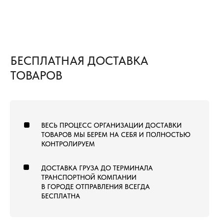
ПН—СБ, 9:00—19:00
РАБОТАЕМ ПО ВСЕЙ
ПО МСК
ТЕРРИТОРИИ РОССИИ
ОТ КАЛИНИНГРАДА ДО
ВЛАДИВОСТОКА
ТОВАРЫ
КОММЕРЧЕСКИЙ КОВРОЛИН
КОВРОВАЯ ПЛИТКА
ВЫСТАВОЧНЫЙ КОВРОЛИН
МОДУЛЬНЫЙ ГАЗОН
ЛАНДШАФТНЫЙ ГАЗОН
СПОРТИВНЫЙ ГАЗОН
СПОРТИВНЫЙ ЛИНОЛЕУМ
NEW
СПОРТИВНЫЕ РЕЗИНОВЫЕ ПОКРЫТИЯ
ДОПОЛНИТЕЛЬНЫЕ МАТЕРИАЛЫ
LVT (ПВХ) ПЛИТКА
NEW