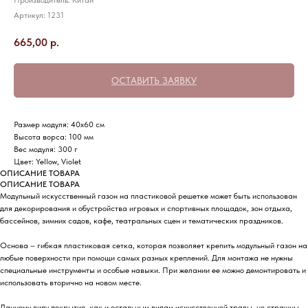
Производитель: Китай
Артикул:
1231
665,00
р.
ОСТАВИТЬ ЗАЯВКУ
Размер модуля: 40х60 см
Высота ворса: 100 мм
Вес модуля: 300 г
Цвет: Yellow, Violet
ОПИСАНИЕ ТОВАРА
ОПИСАНИЕ ТОВАРА
Модульный искусственный газон на пластиковой решетке может быть использован
для декорирования и обустройства игровых и спортивных площадок, зон отдыха,
бассейнов, зимних садов, кафе, театральных сцен и тематических праздников.
Основа – гибкая пластиковая сетка, которая позволяет крепить модульный газон на
любые поверхности при помощи самых разных креплений. Для монтажа не нужны
специальные инструменты и особые навыки. При желании ее можно демонтировать и
использовать вторично на новом месте.
Данному виду покрытия, как и остальным видам искусственной травы, не страшны