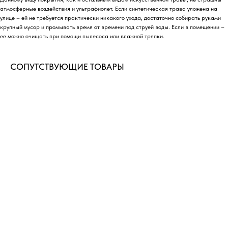
атмосферные воздействия и ультрафиолет. Если синтетическая трава уложена на
улице – ей не требуется практически никакого ухода, достаточно собирать руками
крупный мусор и промывать время от времени под струей воды. Если в помещении –
ее можно очищать при помощи пылесоса или влажной тряпки.
СОПУТСТВУЮЩИЕ ТОВАРЫ
ДОСТАВИМ ТОВАРЫ В ЛЮБОЙ
РЕГИОН РОССИИ
Быстрые сроки доставки по всей России