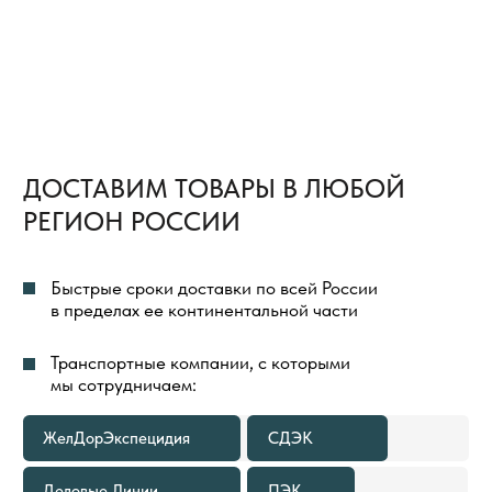
БЕСПЛАТНАЯ ДОСТАВКА
ТОВАРОВ
ВЕСЬ ПРОЦЕСС ОРГАНИЗАЦИИ ДОСТАВКИ
ТОВАРОВ МЫ БЕРЕМ НА СЕБЯ И ПОЛНОСТЬЮ
КОНТРОЛИРУЕМ
ДОСТАВКА ГРУЗА ДО ТЕРМИНАЛА
ТРАНСПОРТНОЙ КОМПАНИИ
В ГОРОДЕ ОТПРАВЛЕНИЯ ВСЕГДА
БЕСПЛАТНА
В КАКИХ СЛУЧАЯХ МЫ
ПРЕДОСТАВИМ БЕСПЛАТНУЮ
ДОСТАВКУ ТОВАРОВ ПО РОССИИ
ЕСЛИ ОБЪЕМ ПОКУПКИ ТОВАРОВ
1
СОСТАВЛЯЕТ 500—999 М²
Расходы по доставке груза до ближайшего к вам
терминала Транспортной Компании в вашем
городе оплачиваем мы. Вам необходимо только