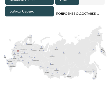
самостоятельно забрать груз
ЕСЛИ ОБЪЕМ ПОКУПКИ ТОВАРОВ
2
СОСТАВЛЯЕТ ОТ 1000 М² И БОЛЕЕ
В этом случае не только в ваш город, но и на
объект груз приедет за наш счёт. Вам остается
только получить от нас документы
для отслеживания груза и сообщить кто
встречает груз.
8 (800) 222-60-55
+7 (960) 452-52-54
info@pol-td.ru
ПН—СБ, 9:00—19:00
РАБОТАЕМ ПО ВСЕЙ
ПО МСК
ТЕРРИТОРИИ РОССИИ
ОТ КАЛИНИНГРАДА ДО
ВЛАДИВОСТОКА