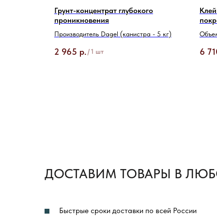
ких ПВХ
Грунт-концентрат глубокого
Клей
of
проникновения
покр
Производитель Dagel (канистра - 5 кг)
Объем
2 965
р.
6 71
/
1 шт
ДОСТАВИМ ТОВАРЫ В ЛЮБ
Быстрые сроки доставки по всей России