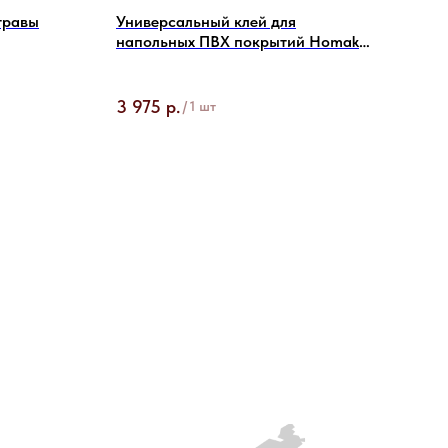
травы
Универсальный клей для
Клей
напольных ПВХ покрытий Homakoll
напо
164 Prof
кг
Объе
3 975
р.
6 4
/
1 шт