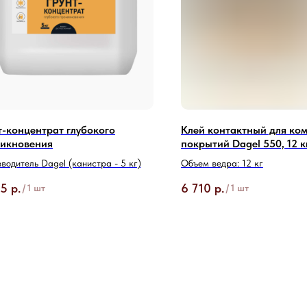
т-концентрат глубокого
Клей контактный для ко
икновения
покрытий Dagel 550, 12 к
водитель Dagel (канистра - 5 кг)
Объем ведра: 12 кг
65
р.
6 710
р.
/
1 шт
/
1 шт