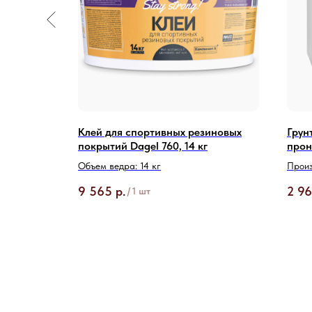
кого
Клей для спортивных резиновых
Грун
rof
покрытий Dagel 760, 14 кг
прон
Объем ведра: 14 кг
Произ
9 565
р.
2 9
/
1 шт