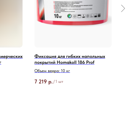
ммерческих
Фиксация для гибких напольных
Клей
г
покрытий Homakoll 186 Prof
Dage
Объем ведра: 10 кг
Объе
7 219
р.
7 7
/
1 шт