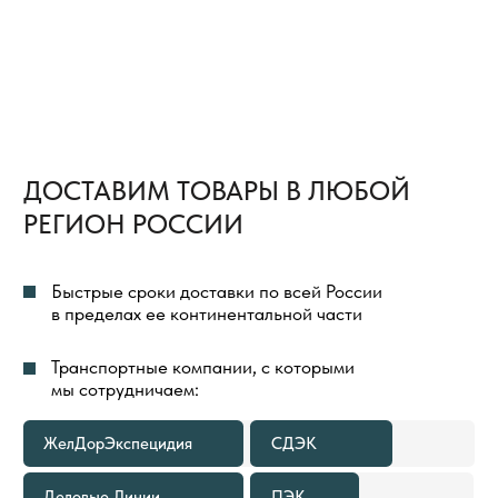
ТОВАРОВ
ВЕСЬ ПРОЦЕСС ОРГАНИЗАЦИИ ДОСТАВКИ
ТОВАРОВ МЫ БЕРЕМ НА СЕБЯ И ПОЛНОСТЬЮ
КОНТРОЛИРУЕМ
ДОСТАВКА ГРУЗА ДО ТЕРМИНАЛА
ТРАНСПОРТНОЙ КОМПАНИИ
В ГОРОДЕ ОТПРАВЛЕНИЯ ВСЕГДА
БЕСПЛАТНА
В КАКИХ СЛУЧАЯХ МЫ
ПРЕДОСТАВИМ БЕСПЛАТНУЮ
ДОСТАВКУ ТОВАРОВ ПО РОССИИ
ЕСЛИ ОБЪЕМ ПОКУПКИ ТОВАРОВ
1
СОСТАВЛЯЕТ 500—999 М²
Расходы по доставке груза до ближайшего к вам
терминала Транспортной Компании в вашем
городе оплачиваем мы. Вам необходимо только
самостоятельно забрать груз