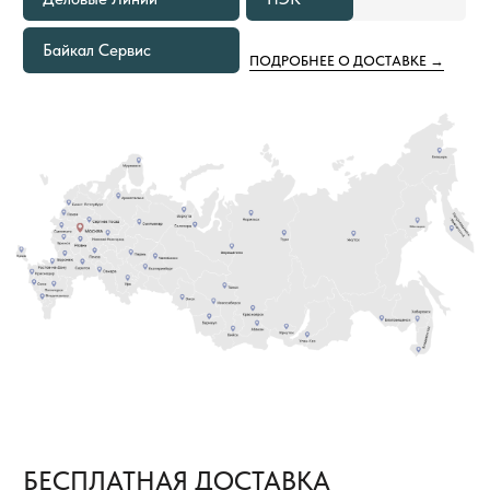
ЕСЛИ ОБЪЕМ ПОКУПКИ ТОВАРОВ
2
СОСТАВЛЯЕТ ОТ 1000 М² И БОЛЕЕ
В этом случае не только в ваш город, но и на
объект груз приедет за наш счёт. Вам остается
только получить от нас документы
для отслеживания груза и сообщить кто
встречает груз.
8 (800) 222-60-55
+7 (960) 452-52-54
info@pol-td.ru
ПН—СБ, 9:00—19:00
РАБОТАЕМ ПО ВСЕЙ
ПО МСК
ТЕРРИТОРИИ РОССИИ
ОТ КАЛИНИНГРАДА ДО
ВЛАДИВОСТОКА