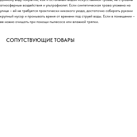
атмосферные воздействия и ультрафиолет. Если синтетическая трава уложена на
улице – ей не требуется практически никакого ухода, достаточно собирать руками
крупный мусор и промывать время от времени под струей воды. Если в помещении –
ее можно очищать при помощи пылесоса или влажной тряпки.
СОПУТСТВУЮЩИЕ ТОВАРЫ
ДОСТАВИМ ТОВАРЫ В ЛЮБОЙ
РЕГИОН РОССИИ
Быстрые сроки доставки по всей России