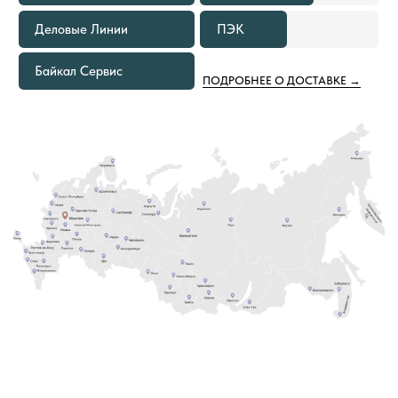
В КАКИХ СЛУЧАЯХ МЫ
ПРЕДОСТАВИМ БЕСПЛАТНУЮ
ДОСТАВКУ ТОВАРОВ ПО РОССИИ
ЕСЛИ ОБЪЕМ ПОКУПКИ ТОВАРОВ
1
СОСТАВЛЯЕТ 500—999 М²
Расходы по доставке груза до ближайшего к вам
терминала Транспортной Компании в вашем
городе оплачиваем мы. Вам необходимо только
самостоятельно забрать груз
ЕСЛИ ОБЪЕМ ПОКУПКИ ТОВАРОВ
2
СОСТАВЛЯЕТ ОТ 1000 М² И БОЛЕЕ
В этом случае не только в ваш город, но и на
объект груз приедет за наш счёт. Вам остается
только получить от нас документы
для отслеживания груза и сообщить кто
встречает груз.