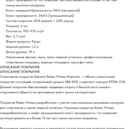
самых высоких нагрузках.
Класс пожарной безопасности: КМ2 (негорючий)
Класс проходимости: 34/43 (промышленный)
Состав покрытия: 80% резина + 20% каучук
Толщина: 6 мм
Плотность: 950-970 кг/м³
Вес: 5,7 кг/м²
Форма выпуска: Рулон
Ширина рулона: 1,2 м
Длина рулона: 18 м
Назначение: фитнес-залы, залы тяжелой атлетики, профессиональные
спортивные площадки, воркаут площадки, кроссфит залы
ОПИСАНИЕ ПОКРЫТИЯ
ОПИСАНИЕ ПОКРЫТИЯ
Спортивное покрытие Desoma Ruber Fitness Rremium — гибкое и эластичное
покрытие состоящее из резиновой крошки SBR 80% и цветного каучука EPDM 20%.
Данное покрытие обеспечивает надежную защиту и безопасность вашего
спортивного объекта на протяжении всего срока эксплуатации.
Покрытие Ruber Fitness разработано с учетом максимальных возможных нагрузок
для спортзалов и залов тяжелой атлетики. Рулонное покрытие Ruber Fitness
пожаробезопасно, и имеет промышленный класс проходимости, что позволяет
эксплуатировать его более 10 лет при самых высоких нагрузках.
Вкрапления цветного каучука в резиновый состав покрытия позволит подчеркнуть