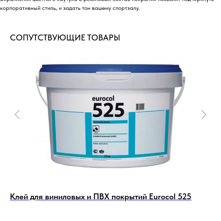
корпоративный стиль, и задать тон вашему спортзалу.
СОПУТСТВУЮЩИЕ ТОВАРЫ
ДОСТАВИМ ТОВАРЫ В ЛЮБОЙ
РЕГИОН РОССИИ
Быстрые сроки доставки по всей России
в пределах ее континентальной части
Транспортные компании, с которыми
мы сотрудничаем:
ЖелДорЭкспецидия
СДЭК
Деловые Линии
ПЭК
Байкал Сервис
ПОДРОБНЕЕ О ДОСТАВКЕ →
Клей для виниловых и ПВХ покрытий Eurocol 525
Кл