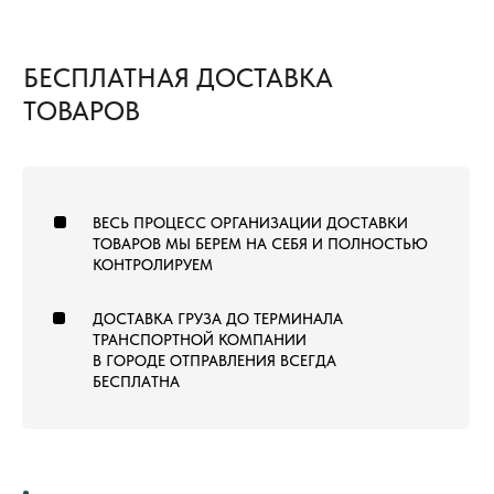
8 (800) 222-60-55
+7 (960) 452-52-54
info@pol-td.ru
ПН—СБ, 9:00—19:00
РАБОТАЕМ ПО ВСЕЙ
ПО МСК
ТЕРРИТОРИИ РОССИИ
ОТ КАЛИНИНГРАДА ДО
ВЛАДИВОСТОКА
ТОВАРЫ
КОММЕРЧЕСКИЙ КОВРОЛИН
КОВРОВАЯ ПЛИТКА
ВЫСТАВОЧНЫЙ КОВРОЛИН
МОДУЛЬНЫЙ ГАЗОН
ЛАНДШАФТНЫЙ ГАЗОН
СПОРТИВНЫЙ ГАЗОН
СПОРТИВНЫЙ ЛИНОЛЕУМ
NEW
СПОРТИВНЫЕ РЕЗИНОВЫЕ ПОКРЫТИЯ