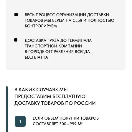
8 (800) 222-60-55
+7 (960) 452-52-54
info@pol-td.ru
ПН—СБ, 9:00—19:00
РАБОТАЕМ ПО ВСЕЙ
ПО МСК
ТЕРРИТОРИИ РОССИИ
ОТ КАЛИНИНГРАДА ДО
ВЛАДИВОСТОКА
ТОВАРЫ
КОММЕРЧЕСКИЙ КОВРОЛИН
КОВРОВАЯ ПЛИТКА
ВЫСТАВОЧНЫЙ КОВРОЛИН
МОДУЛЬНЫЙ ГАЗОН
ЛАНДШАФТНЫЙ ГАЗОН
СПОРТИВНЫЙ ГАЗОН
СПОРТИВНЫЙ ЛИНОЛЕУМ
NEW
СПОРТИВНЫЕ РЕЗИНОВЫЕ ПОКРЫТИЯ