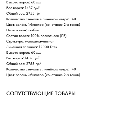
Высота ворса: 60 мм
Вес ворса: 1437 г/м²
Общий вес: 2755 г/м²
Количество стежков в линейном метре: 140
Цвет: зелёный биколор (сочетание 2-х тонов)
Назначение: футбол
ДОСТАВИМ ТОВАРЫ В ЛЮБОЙ
Состав ворса: 100% полиэтилен (PE)
РЕГИОН РОССИИ
Структура: монофиламентная
Линейная толщина: 12000 Dtex
Быстрые сроки доставки по всей России
Высота ворса: 60 мм
в пределах ее континентальной части
Вес ворса: 1437 г/м²
Общий вес: 2755 г/м²
Транспортные компании, с которыми
Количество стежков в линейном метре: 140
мы сотрудничаем:
Цвет: зелёный биколор (сочетание 2-х тонов)
ЖелДорЭкспецидия
СДЭК
СОПУТСТВУЮЩИЕ ТОВАРЫ
Деловые Линии
ПЭК
Байкал Сервис
ПОДРОБНЕЕ О ДОСТАВКЕ →