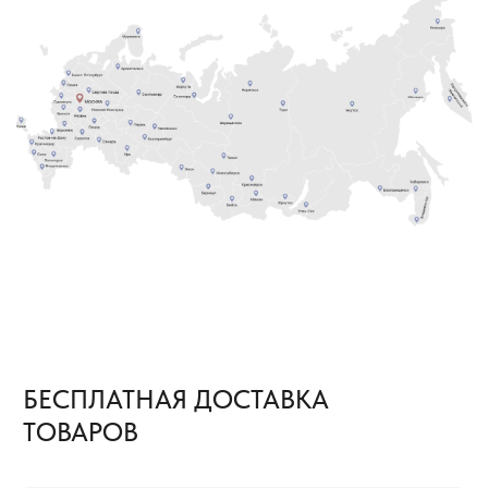
В КАКИХ СЛУЧАЯХ МЫ
ПРЕДОСТАВИМ БЕСПЛАТНУЮ
ДОСТАВКУ ТОВАРОВ ПО РОССИИ
ЕСЛИ ОБЪЕМ ПОКУПКИ ТОВАРОВ
1
СОСТАВЛЯЕТ 500—999 М²
Расходы по доставке груза до ближайшего к вам
терминала Транспортной Компании в вашем
городе оплачиваем мы. Вам необходимо только
самостоятельно забрать груз
ЕСЛИ ОБЪЕМ ПОКУПКИ ТОВАРОВ
2
СОСТАВЛЯЕТ ОТ 1000 М² И БОЛЕЕ
В этом случае не только в ваш город, но и на
объект груз приедет за наш счёт. Вам остается
только получить от нас документы
для отслеживания груза и сообщить кто
встречает груз.