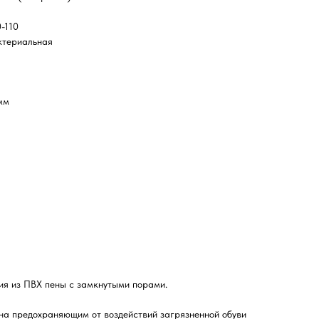
-110
ктериальная
мм
ния из ПВХ пены с замкнутыми порами.
ана предохраняющим от воздействий загрязненной обуви