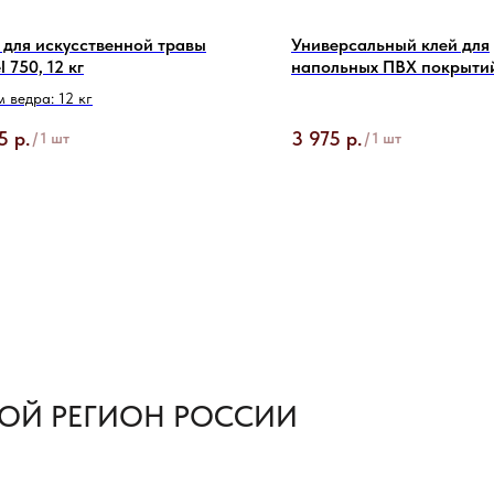
 для искусственной травы
Универсальный клей для
 750, 12 кг
напольных ПВХ покрыти
164 Prof
 ведра: 12 кг
5
р.
3 975
р.
/
1 шт
/
1 шт
ОЙ РЕГИОН РОССИИ