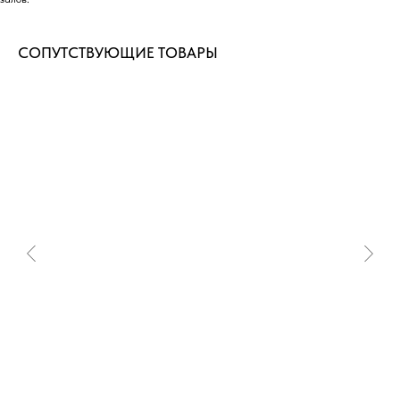
СОПУТСТВУЮЩИЕ ТОВАРЫ
ДОСТАВИМ ТОВАРЫ В ЛЮБОЙ
РЕГИОН РОССИИ
Быстрые сроки доставки по всей России
в пределах ее континентальной части
Транспортные компании, с которыми
мы сотрудничаем:
ЖелДорЭкспецидия
СДЭК
Деловые Линии
ПЭК
Байкал Сервис
ПОДРОБНЕЕ О ДОСТАВКЕ →