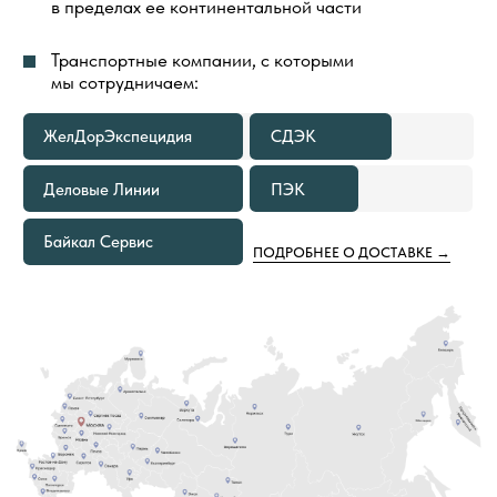
В ГОРОДЕ ОТПРАВЛЕНИЯ ВСЕГДА
БЕСПЛАТНА
В КАКИХ СЛУЧАЯХ МЫ
ПРЕДОСТАВИМ БЕСПЛАТНУЮ
ДОСТАВКУ ТОВАРОВ ПО РОССИИ
ЕСЛИ ОБЪЕМ ПОКУПКИ ТОВАРОВ
1
СОСТАВЛЯЕТ 500—999 М²
Расходы по доставке груза до ближайшего к вам
терминала Транспортной Компании в вашем
городе оплачиваем мы. Вам необходимо только
самостоятельно забрать груз
ЕСЛИ ОБЪЕМ ПОКУПКИ ТОВАРОВ
2
СОСТАВЛЯЕТ ОТ 1000 М² И БОЛЕЕ
В этом случае не только в ваш город, но и на
объект груз приедет за наш счёт. Вам остается
только получить от нас документы
для отслеживания груза и сообщить кто
встречает груз.