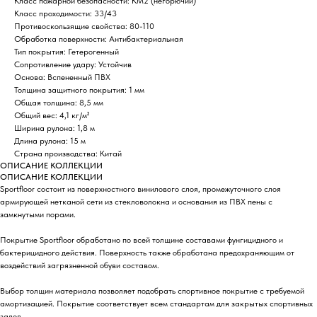
Класс пожарной безопасности: КМ2 (негорючий)
Класс проходимости: 33/43
Противоскользящие свойства: 80-110
Обработка поверхности: Антибактериальная
Тип покрытия: Гетерогенный
Сопротивление удару: Устойчив
Основа: Вспененный ПВХ
Толщина защитного покрытия: 1 мм
Общая толщина: 8,5 мм
Общий вес: 4,1 кг/м²
Ширина рулона: 1,8 м
Длина рулона: 15 м
Страна производства: Китай
ОПИСАНИЕ КОЛЛЕКЦИИ
ОПИСАНИЕ КОЛЛЕКЦИИ
Sportfloor состоит из поверхностного винилового слоя, промежуточного слоя
армирующей нетканой сети из стекловолокна и основания из ПВХ пены с
замкнутыми порами.
Покрытие Sportfloor обработано по всей толщине составами фунгицидного и
бактерицидного действия. Поверхность также обработана предохраняющим от
воздействий загрязненной обуви составом.
Выбор толщин материала позволяет подобрать спортивное покрытие с требуемой
амортизацией. Покрытие соответствует всем стандартам для закрытых спортивных
залов.