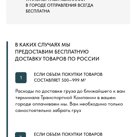
ЛАНДШАФТНЫЙ ГАЗОН
СПОРТИВНЫЙ ГАЗОН
СПОРТИВНЫЙ ЛИНОЛЕУМ
NEW
СПОРТИВНЫЕ РЕЗИНОВЫЕ ПОКРЫТИЯ
ДОПОЛНИТЕЛЬНЫЕ МАТЕРИАЛЫ
LVT (ПВХ) ПЛИТКА
NEW
ПОКУПАТЕЛЯМ
ГЛАВНАЯ
ОБЩИЙ КАТАЛОГ
ОПЛАТА И ДОСТАВКА
СЕРТИФИКАТЫ
РАСПРОДАЖА
КОНТАКТЫ
ИНДИВИДУАЛЬНАЯ ПЕЧАТЬ
СКОРО